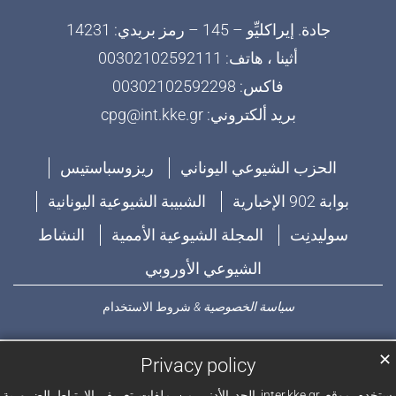
جادة. إيراكليِّو – 145 – رمز بريدي: 14231
أثينا ، هاتف: 00302102592111
فاكس: 00302102592298
بريد ألكتروني: cpg@int.kke.gr
الحزب الشيوعي اليوناني
ريزوسباستيس
بوابة 902 الإخبارية
الشبيبة الشيوعية اليونانية
سوليدنِت
المجلة الشيوعية الأممية
النشاط
الشيوعي الأوروبي
سياسة الخصوصية
&
شروط الاستخدام
✕
Privacy policy
يستخدم موقع inter.kke.gr الحد الأدنى من ملفات تعريف الارتباط الضرورية.