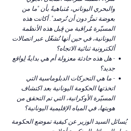
والبحري اليوناني، مُتباهيةً بأن
"ما من
بعوضة تمرُّ
دون أن تُرصد
". أ
كانت هذه
المسيّرة مُراقبة من قِبل هذه الأنظمة
اليونانية، في حين أنها تُشغّل عبر اتصالات
ألكترونية ثنائية الاتجاه؟
-
هل هذه حادثة معزولة أم هي بدايةٌ لِواقع
جديد؟
-
ما هي التحركات الدبلوماسية التي
اتخذتها الحكومة اليونانية بعد اكتشاف
المسيّرة الأوكرانية، التي تم التحقق من
هويتها، في المياه الإقليمية اليونانية؟
يُسائل السيد الوزير عن كيفية تموضع الحكومة