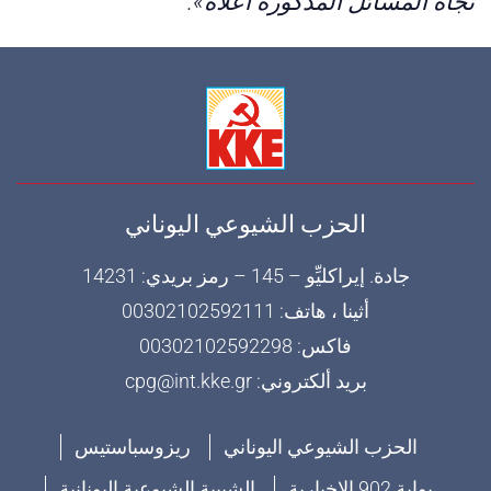
تجاه المسائل المذكورة أعلاه»
.
الحزب الشيوعي اليوناني
جادة. إيراكليِّو – 145 – رمز بريدي: 14231
أثينا ، هاتف: 00302102592111
فاكس: 00302102592298
بريد ألكتروني: cpg@int.kke.gr
الحزب الشيوعي اليوناني
ريزوسباستيس
بوابة 902 الإخبارية
الشبيبة الشيوعية اليونانية