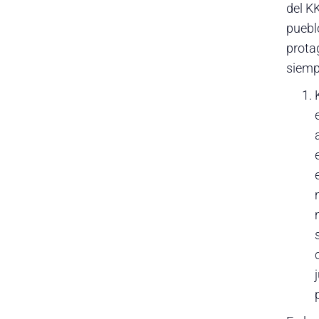
del K
pueblo
prota
siemp