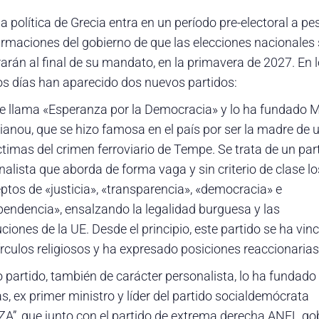
a política de Grecia entra en un período pre-electoral a pe
firmaciones del gobierno de que las elecciones nacionales
rarán al final de su mandato, en la primavera de 2027. En 
os días han aparecido dos nuevos partidos:
e llama «Esperanza por la Democracia» y lo ha fundado 
tianou, que se hizo famosa en el país por ser la madre de 
ctimas del crimen ferroviario de Tempe. Se trata de un par
nalista que aborda de forma vaga y sin criterio de clase lo
ptos de «justicia», «transparencia», «democracia» e
pendencia», ensalzando la legalidad burguesa y las
uciones de la UE. Desde el principio, este partido se ha vin
írculos religiosos y ha expresado posiciones reaccionarias
o partido, también de carácter personalista, lo ha fundado 
s, ex primer ministro y líder del partido socialdemócrata
ZA”, que junto con el partido de extrema derecha ANEL g