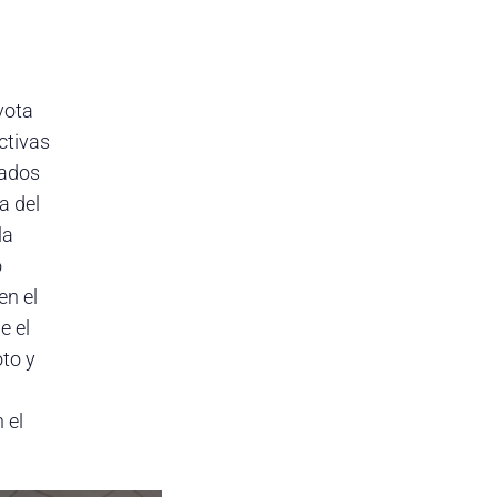
vota
ctivas
iados
a del
la
o
en el
e el
oto y
 el