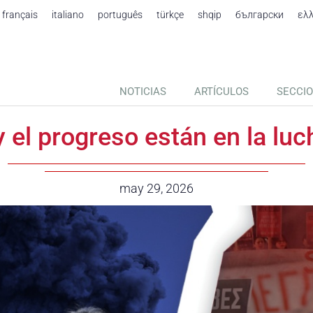
français
italiano
português
türkçe
shqip
български
ελ
NOTICIAS
ARTÍCULOS
SECCI
 el progreso están en la luc
Date:
may 29, 2026