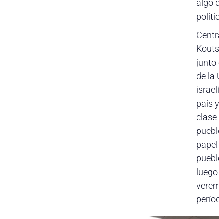
algo 
polític
Centr
Kouts
junto 
de la 
israel
país y
clase 
pueblo
papel 
puebl
luego
verem
perío