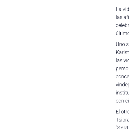
La vid
las a
celeb
últim
Uno s
Karis
las ví
perso
conce
«inde
instit
con c
El otr
Tsipra
“SYRI