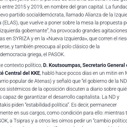
ís entre 2015 y 2019, en nombre del gran capital. La funda
uevo partido socialdemócrata, llamado Alianza de la Izqui
a (ELAS), que vuelve a poner sobre la mesa la propuesta po
 “izquierda gobernante”, ha provocado grandes agitacione
nas en SYRIZA y en la «Nueva Izquierda», que corren el rie
erse, y también preocupa al polo clásico de la
ldemocracia griega, el PASOK.
e contexto político,
D. Koutsoumpas, Secretario General 
é Central del KKE
, habló hace pocos días en un mitin en 
rrio popular de Atenas) y señaló que “el gobierno de la ND
dos sistémicos de la oposición discuten a diario sobre qui
 capaz de garantizar el desarrollo capitalista. La ND y
akis piden “estabilidad política”. Es decir, permanecer
mente en sus cargos, como condición para ello: mientras 
OK, a Tsipras y a otros les oímos pedir un “cambio político