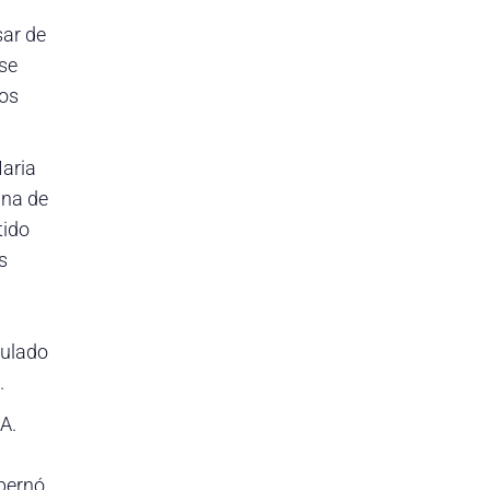
sar de
 se
los
Maria
una de
tido
s
culado
.
A.
obernó