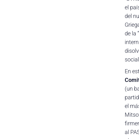
el pa
del n
Grieg
de la
inter
disolv
socia
En est
Comit
(un ba
parti
el más
Mitsot
firme
al PAS