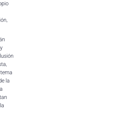
opio
ión,
tán
 y
lusión
ta,
istema
de la
ra
ntan
la