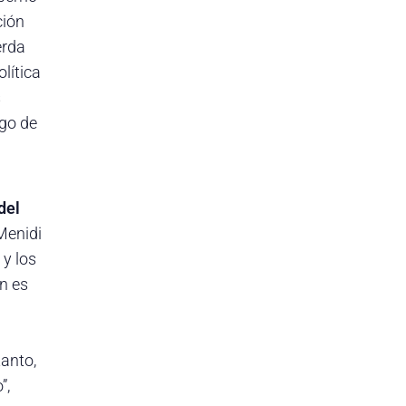
ción
erda
lítica
s
sgo de
del
Menidi
 y los
én es
tanto,
”,